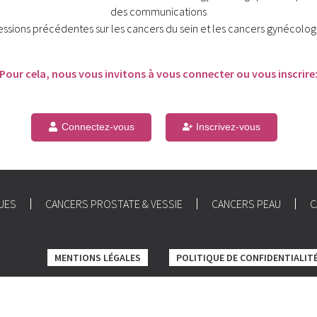
des communications
essions précédentes sur les cancers du sein et les cancers gynécolog
Pour cela, nous vous invitons à vous connecter ou vous inscrire
Connectez-vous
Inscrivez-vous
UES
CANCERS PROSTATE & VESSIE
CANCERS PEAU
C
MENTIONS LÉGALES
POLITIQUE DE CONFIDENTIALIT