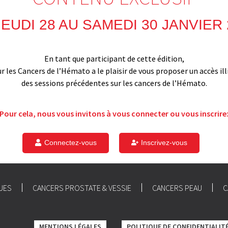
JEUDI 28 AU SAMEDI 30 JANVIER 
En tant que participant de cette édition,
ur les Cancers de l’Hémato a le plaisir de vous proposer un accès i
des sessions précédentes sur les cancers de l’Hémato.
Pour cela, nous vous invitons à vous connecter ou vous inscrire
Connectez-vous
Inscrivez-vous
UES
CANCERS PROSTATE & VESSIE
CANCERS PEAU
C
MENTIONS LÉGALES
POLITIQUE DE CONFIDENTIALIT